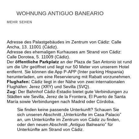
WOHNUNG ANTIGUO BANEARIO
MEHR SEHEN
Adresse des Palastgebäudes im Zentrum von Cádiz: Calle
Ancha, 13. 11001 (Cádiz).
Adresse des ehemaligen Kurhauses am Strand von Cádiz:
Calle Dorotea, 5. 11009 (Cádiz).
Der
öffentliche Parkplatz
an der Plaza de San Antonio ist rund
um die Uhr geöffnet und liegt nur 50 Meter von unserem Hotel
entfernt. Sie können die App P-APP (Inter parking Hispania)
herunterladen, um eine Reservierung mit Rabatt vorzunehmen.
Flughafen:
Cádiz liegt in der Nähe von zwei internationalen
Flughäfen: Jerez (XRY) und Sevilla (SVQ).
Zug:
Der Bahnhof Cádiz-Estadio bietet gute Verbindungen zu
Städten wie Sevilla, Jerez de la Frontera, El Puerto de Santa
María sowie Verbindungen nach Madrid oder Córdoba.
Sie finden keine passende Unterkunft? Schauen Sie
sich unseren Abschnitt „Unterkünfte im Casa Palacio”
an, um Unterkünfte im Zentrum von Cádiz zu finden,
oder den neuen Abschnitt „Antiguo Balneario” für
Unterkünfte am Strand von Cádiz.